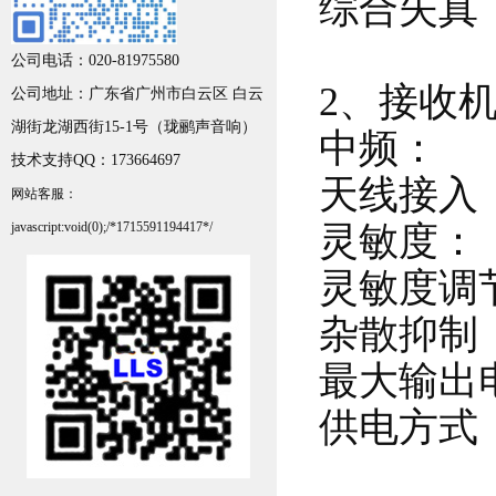
综合失真
公司电话：020-81975580
2、接收
公司地址：
广东省广州市白云区 白云
湖街龙湖西街15-1号
（
珑鹂声音响
）
中频： 1
技术支持QQ：173664697
天线接入
网站客服：
javascript:void(0);/*1715591194417*/
灵敏度： 1
灵敏度调节
杂散抑制
最大输出电
供电方式：