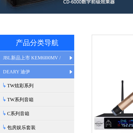
产品分类导航
JBL新品上市 KEM6I00MV /
KEM6I20MV
DEARY 迪伊
TW炫彩系列
TW系列音箱
C系列音箱
包房娱乐套装